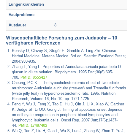
Lungenkrankheiten
Hautprobleme
Ausdauer
8
Wissenschaftliche Forschung zum Judasohr – 10
verfügbaren Referenzen
Bensky D, Clavey S, Stogër E, Gamble A. Ling Zhi. Chinese
Herbal Medicine: Materia Medica. 3rd ed. Seattle: Eastland Press;
2004:933-935.
Zhang L, Yang L. Properties of Auricularia auricula-judae beta-D-
glucan in dilute solution. Biopolymers. 1995 Dec;36(6):695-
700.
PMID: 8555417
Cheung, P.C.K. - The hypocholesterolemic effect of two edible
mushrooms: Auricularia auricular (tree-ear) and Tremella fuciformis
(white jelly leaf) in hypercholesterolemic rats, 1996, Nutrition
Research, Volume 16, No. 10, pp: 1721-1725
Feng Y, Wu J, Feng X, Tao D, Hu J, Qin J, Li X, Xiao W, Gardner
K, Judge SI, Li QQ, Gong J. Timing of apoptosis onset depends
on cell cycle progression in peripheral blood lymphocytes and
lymphocytic leukemia cells. Oncol Rep. 2007 Jun;17(6):1437-
44.
PMID: 17487402
Wu Q, Tan Z, Liu H, Gao L, Wu S, Luo J, Zhang W, Zhao T, Yu J,