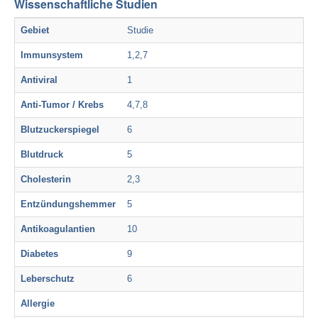
Wissenschaftliche Studien
Gebiet
Studie
Immunsystem
1,2,7
Antiviral
1
Anti-Tumor / Krebs
4,7,8
Blutzuckerspiegel
6
Blutdruck
5
Cholesterin
2,3
Entzündungshemmer
5
Antikoagulantien
10
Diabetes
9
Leberschutz
6
Allergie