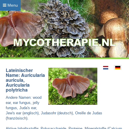
Menu
Lateinischer
Name: Auricularia
auricula,
Auricularia
polytricha
Andere Namen: wood
ear, ear fungus, jelly
fungus, Juda's ear,
Jew's ear (englisch), Judasohr (deutsch), Oreille de Judas
(französisch).
Aktive Inhaltsstoffe: Polysaccharide, Proteine, Mineralstoffe (Calcium,