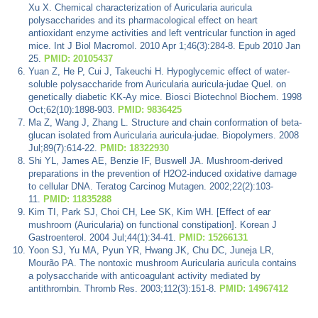
Xu X. Chemical characterization of Auricularia auricula
polysaccharides and its pharmacological effect on heart
antioxidant enzyme activities and left ventricular function in aged
mice. Int J Biol Macromol. 2010 Apr 1;46(3):284-8. Epub 2010 Jan
25.
PMID: 20105437
Yuan Z, He P, Cui J, Takeuchi H. Hypoglycemic effect of water-
soluble polysaccharide from Auricularia auricula-judae Quel. on
genetically diabetic KK-Ay mice. Biosci Biotechnol Biochem. 1998
Oct;62(10):1898-903.
PMID: 9836425
Ma Z, Wang J, Zhang L. Structure and chain conformation of beta-
glucan isolated from Auricularia auricula-judae. Biopolymers. 2008
Jul;89(7):614-22.
PMID: 18322930
Shi YL, James AE, Benzie IF, Buswell JA. Mushroom-derived
preparations in the prevention of H2O2-induced oxidative damage
to cellular DNA. Teratog Carcinog Mutagen. 2002;22(2):103-
11.
PMID: 11835288
Kim TI, Park SJ, Choi CH, Lee SK, Kim WH. [Effect of ear
mushroom (Auricularia) on functional constipation]. Korean J
Gastroenterol. 2004 Jul;44(1):34-41.
PMID: 15266131
Yoon SJ, Yu MA, Pyun YR, Hwang JK, Chu DC, Juneja LR,
Mourão PA. The nontoxic mushroom Auricularia auricula contains
a polysaccharide with anticoagulant activity mediated by
antithrombin. Thromb Res. 2003;112(3):151-8.
PMID: 14967412