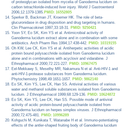
of proteoglycan isolated from mycelia of Ganoderma lucidum on
carbon tetrachloride-induced liver injury. World J Gastroenterol
2006;12:1379-1385.
PMID: 16552805
Sperker B, Backman JT, Kroemer HK. The role of beta-
glucuronidase in drug disposition and drug targeting in humans.
Clin Pharmacokinet 1997;33:18-31.
PMID: 9250421
Yoon SY, Eo SK, Kim YS et al. Antimicrobial activity of
Ganoderma lucidum extract alone and in combination with some
antibiotics. Arch Pharm Res 1994;17:438-442.
PMID: 10319155
Oh KW, Lee CK, Kim YS et al. Antiherpetic activities of acidic
protein bound polysacchride isolated from Ganoderma lucidum
alone and in combinations with acyclovir and vidarabine. J
Ethnopharmacol 2000;72:221-227.
PMID: 10967475
Eel-Mekkawy S, Meselhy MR, Nakamura N et al. Anti-HIV-1 and
anti-HIV-1-protease substances from Ganoderma lucidum.
Phytochemistry 1998;49:1651-1657.
PMID: 9862140
Eo SK, Kim YS, Lee CK, Han SS. Antiviral activities of various
water and methanol soluble substances isolated from Ganoderma
lucidum. J Ethnopharmacol 1999;68:129-136.
PMID: 10624872
Eo SK, Kim YS, Lee CK, Han SS. Possible mode of antiviral
activity of acidic protein-bound polysaccharide isolated from
Ganoderma lucidum on herpes simplex viruses. J Ethnopharmacol
2000;72:475-481.
PMID: 10996289
Kohguchi M, Kunikata T, Watanabe H et al. Immuno-potentiating
effects of the antler-shaped fruiting body of Ganoderma lucidum