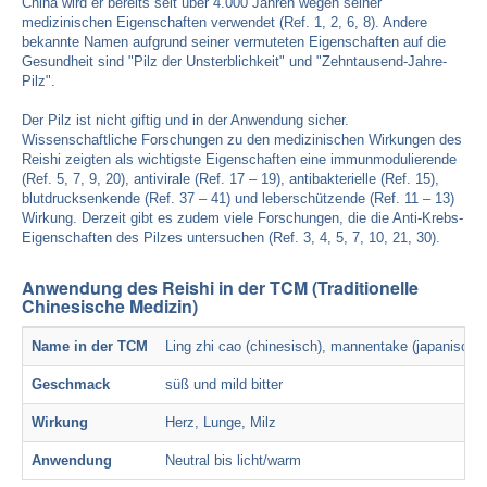
China wird er bereits seit über 4.000 Jahren wegen seiner
medizinischen Eigenschaften verwendet (Ref. 1, 2, 6, 8). Andere
bekannte Namen aufgrund seiner vermuteten Eigenschaften auf die
Gesundheit sind "Pilz der Unsterblichkeit" und "Zehntausend-Jahre-
Pilz".
Der Pilz ist nicht giftig und in der Anwendung sicher.
Wissenschaftliche Forschungen zu den medizinischen Wirkungen des
Reishi zeigten als wichtigste Eigenschaften eine immunmodulierende
(Ref. 5, 7, 9, 20), antivirale (Ref. 17 – 19), antibakterielle (Ref. 15),
blutdrucksenkende (Ref. 37 – 41) und leberschützende (Ref. 11 – 13)
Wirkung. Derzeit gibt es zudem viele Forschungen, die die Anti-Krebs-
Eigenschaften des Pilzes untersuchen (Ref. 3, 4, 5, 7, 10, 21, 30).
Anwendung des Reishi in der TCM (Traditionelle
Chinesische Medizin)
Name in der TCM
Ling zhi cao (chinesisch), mannentake (japanisch)
Geschmack
süß und mild bitter
Wirkung
Herz, Lunge, Milz
Anwendung
Neutral bis licht/warm