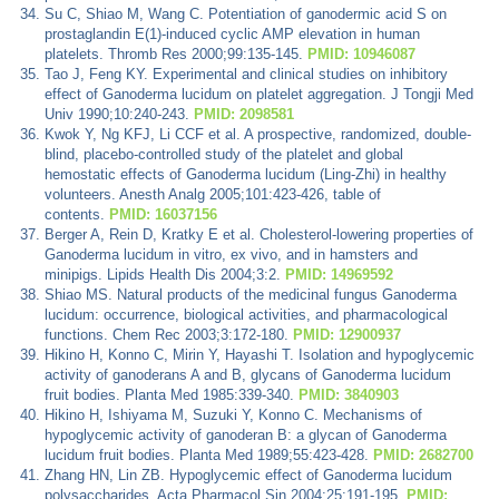
Su C, Shiao M, Wang C. Potentiation of ganodermic acid S on
prostaglandin E(1)-induced cyclic AMP elevation in human
platelets. Thromb Res 2000;99:135-145.
PMID: 10946087
Tao J, Feng KY. Experimental and clinical studies on inhibitory
effect of Ganoderma lucidum on platelet aggregation. J Tongji Med
Univ 1990;10:240-243.
PMID: 2098581
Kwok Y, Ng KFJ, Li CCF et al. A prospective, randomized, double-
blind, placebo-controlled study of the platelet and global
hemostatic effects of Ganoderma lucidum (Ling-Zhi) in healthy
volunteers. Anesth Analg 2005;101:423-426, table of
contents.
PMID: 16037156
Berger A, Rein D, Kratky E et al. Cholesterol-lowering properties of
Ganoderma lucidum in vitro, ex vivo, and in hamsters and
minipigs. Lipids Health Dis 2004;3:2.
PMID: 14969592
Shiao MS. Natural products of the medicinal fungus Ganoderma
lucidum: occurrence, biological activities, and pharmacological
functions. Chem Rec 2003;3:172-180.
PMID: 12900937
Hikino H, Konno C, Mirin Y, Hayashi T. Isolation and hypoglycemic
activity of ganoderans A and B, glycans of Ganoderma lucidum
fruit bodies. Planta Med 1985:339-340.
PMID: 3840903
Hikino H, Ishiyama M, Suzuki Y, Konno C. Mechanisms of
hypoglycemic activity of ganoderan B: a glycan of Ganoderma
lucidum fruit bodies. Planta Med 1989;55:423-428.
PMID: 2682700
Zhang HN, Lin ZB. Hypoglycemic effect of Ganoderma lucidum
polysaccharides. Acta Pharmacol Sin 2004;25:191-195.
PMID: