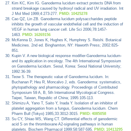
Kim KC, Kim IG. Ganoderma lucidum extract protects DNA from
strand breakage caused by hydroxyl radical and UV irradiation. Int
J Mol Med 1999;4:273-277.
PMID: 10425278
Cao QZ, Lin ZB. Ganoderma lucidum polysaccharides peptide
inhibits the growth of vascular endothelial cell and the induction of
VEGF in human lung cancer cell. Life Sci 2006;78:1457-
1463.
PMID: 16269156
McKenna D, Jones K, Hughes K, Humphrey S. Reishi. Botanical
Medicines. 2nd ed. Binghamton, NY: Haworth Press; 2002:825-
851.
Kupin V. A new biological response modifier-Ganoderma lucidum-
and its application in oncology. The 4th International Symposium
on Ganoderma lucidum. Seoul, Korea: Seoul National University;
1992:36-39.
Teow S. The therapeutic value of Ganoderma lucidum. In:
Buchanan P, Heu R, Moncalvo J, eds. Ganoderma: systematics,
phytopathology and pharmacology. Proceedings of Contributed
Symposium 59 A, B, 5th International Mycological Congress.
Taipei, Taiwan, Republic of China; 1995:105-113.
Shimizu A, Yano T, Saito Y, Inada Y. Isolation of an inhibitor of
platelet aggregation from a fungus, Ganoderma lucidum. Chem
Pharm Bull (Tokyo) 1985;33:3012-3015.
PMID: 4085058
Su CY, Shiao MS, Wang CT. Differential effects of ganodermic
acid S on the thromboxane A2-signaling pathways in human
platelets. Biochem Pharmacol 1999;58:587-595.
PMID: 10413295