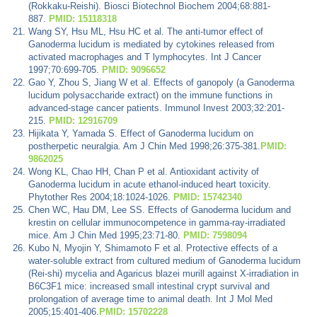
(Rokkaku-Reishi). Biosci Biotechnol Biochem 2004;68:881-
887.
PMID: 15118318
Wang SY, Hsu ML, Hsu HC et al. The anti-tumor effect of
Ganoderma lucidum is mediated by cytokines released from
activated macrophages and T lymphocytes. Int J Cancer
1997;70:699-705.
PMID: 9096652
Gao Y, Zhou S, Jiang W et al. Effects of ganopoly (a Ganoderma
lucidum polysaccharide extract) on the immune functions in
advanced-stage cancer patients. Immunol Invest 2003;32:201-
215.
PMID: 12916709
Hijikata Y, Yamada S. Effect of Ganoderma lucidum on
postherpetic neuralgia. Am J Chin Med 1998;26:375-381.
PMID:
9862025
Wong KL, Chao HH, Chan P et al. Antioxidant activity of
Ganoderma lucidum in acute ethanol-induced heart toxicity.
Phytother Res 2004;18:1024-1026.
PMID: 15742340
Chen WC, Hau DM, Lee SS. Effects of Ganoderma lucidum and
krestin on cellular immunocompetence in gamma-ray-irradiated
mice. Am J Chin Med 1995;23:71-80.
PMID: 7598094
Kubo N, Myojin Y, Shimamoto F et al. Protective effects of a
water-soluble extract from cultured medium of Ganoderma lucidum
(Rei-shi) mycelia and Agaricus blazei murill against X-irradiation in
B6C3F1 mice: increased small intestinal crypt survival and
prolongation of average time to animal death. Int J Mol Med
2005;15:401-406.
PMID: 15702228