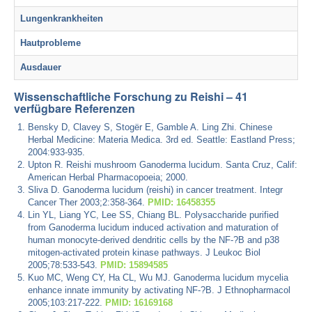
Lungenkrankheiten
Hautprobleme
Ausdauer
Wissenschaftliche Forschung zu Reishi – 41
verfügbare Referenzen
Bensky D, Clavey S, Stogër E, Gamble A. Ling Zhi. Chinese
Herbal Medicine: Materia Medica. 3rd ed. Seattle: Eastland Press;
2004:933-935.
Upton R. Reishi mushroom Ganoderma lucidum. Santa Cruz, Calif:
American Herbal Pharmacopoeia; 2000.
Sliva D. Ganoderma lucidum (reishi) in cancer treatment. Integr
Cancer Ther 2003;2:358-364.
PMID: 16458355
Lin YL, Liang YC, Lee SS, Chiang BL. Polysaccharide purified
from Ganoderma lucidum induced activation and maturation of
human monocyte-derived dendritic cells by the NF-?B and p38
mitogen-activated protein kinase pathways. J Leukoc Biol
2005;78:533-543.
PMID: 15894585
Kuo MC, Weng CY, Ha CL, Wu MJ. Ganoderma lucidum mycelia
enhance innate immunity by activating NF-?B. J Ethnopharmacol
2005;103:217-222.
PMID: 16169168