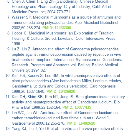
Chen J, Chen T. Ling Zhi (Ganoderma). Chinese Medical
Herbology and Pharmacology. City of Industry, Calif: Art of
Medicine Press Inc; 2004:770-771.
Wasser SP. Medicinal mushrooms as a source of antitumor and
immunomodulating polysaccharides. Appl Microbiol Biotechnol
2002;60:258-274.
PMID: 12436306
Hobbs C. Medicinal Mushrooms: an Exploration of Tradition,
Healing, & Culture. 3rd ed. Loveland, Colo: Interweave Press;
1996.
Lu Z, Lin Z. Antagonistic effect of Ganoderma polysaccharides
peptide against immunosuppression caused by repetitive in vivo
treatments of morphine. International Symposium on Ganoderma
Research. Program and Abstracts vol. Beijing: Beijing Medical
University; 1994:82.
Kim HS, Kacew S, Lee BM. In vitro chemopreventive effects of
plant polysaccharides (Aloe barbadensis Miller, Lentinus edodes,
Ganoderma lucidum and Coriolus versicolor). Carcinogenesis
1999;20:1637-1640.
PMID: 10426820
Kim DH, Shim SB, Kim NJ, Jang IS. Beta-glucuronidase-inhibitory
activity and hepatoprotective effect of Ganoderma lucidum. Biol
Pharm Bull 1999;22:162-164.
PMID: 10077435
Lin WC, Lin WL. Ameliorative effect of Ganoderma lucidum on
carbon tetrachloride-induced liver fibrosis in rats. World J
Gastroenterol 2006;12:265-270.
PMID: 16482628
Yang XJ, Liu J, Ye LB et al. In vitro and in vivo protective effects